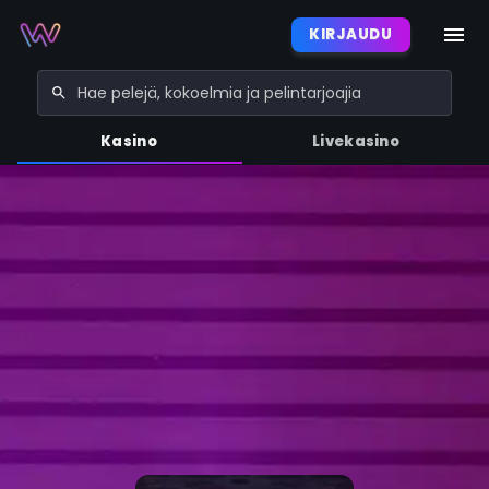
KIRJAUDU
Kasino
Livekasino