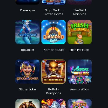
Powerspin
Night Wolf -
The Wild
Frozen Flame
Machine
Ice Joker
Diamond Duke
Irish Pot Luck
Sticky Joker
Buffalo
Aurora Wilds
Rampage