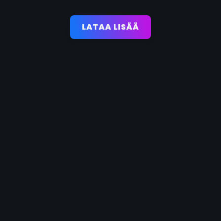
LATAA LISÄÄ