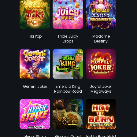
Tiki Pop
Triple Juicy
Madame
Drops
Destiny
Megaways
Gemini Joker
Emerald King
Joyful Joker
Rainbow Road
Megaways
Hyper Strike
Gonzos Quest
Hot to Burn Hold