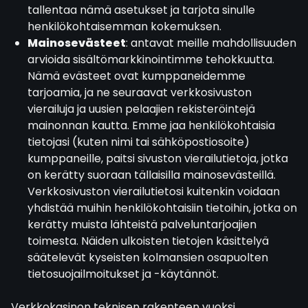
tallentaa nämä asetukset ja tarjota sinulle
henkilökohtaisemman kokemuksen.
Mainosevästeet
: antavat meille mahdollisuuden
arvioida sisältömarkkinointimme tehokkuutta.
Nämä evästeet ovat kumppaneidemme
tarjoamia, ja ne seuraavat verkkosivuston
vierailuja ja uusien pelaajien rekisteröintejä
mainonnan kautta. Emme jaa henkilökohtaisia
tietojasi (kuten nimi tai sähköpostiosoite)
kumppaneille, paitsi sivuston vierailutietoja, jotka
on kerätty suoraan tällaisilla mainosevästeillä.
Verkkosivuston vierailutietosi kuitenkin voidaan
yhdistää muihin henkilökohtaisiin tietoihin, jotka on
kerätty muista lähteistä palveluntarjoajien
toimesta. Näiden ulkoisten tietojen käsittelyä
säätelevät kyseisten kolmansien osapuolten
tietosuojailmoitukset ja -käytännöt.
Verkkokasinon teknisen rakenteen vuoksi