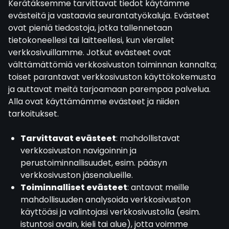
Kerätäksemme tarvittavat tiedot käytämme
evästeitä ja vastaavia seurantatyökaluja. Evästeet
ovat pieniä tiedostoja, jotka tallennetaan
tietokoneellesi tai laitteellesi, kun vierailet
verkkosivuillamme. Jotkut evästeet ovat
välttämättömiä verkkosivuston toiminnan kannalta;
toiset parantavat verkkosivuston käyttökokemusta
ja auttavat meitä tarjoamaan parempaa palvelua.
Alla ovat käyttämämme evästeet ja niiden
tarkoitukset.
Tarvittavat evästeet
: mahdollistavat
verkkosivuston navigoinnin ja
perustoiminnallisuudet, esim. pääsyn
verkkosivuston jäsenalueille.
Toiminnalliset evästeet
: antavat meille
mahdollisuuden analysoida verkkosivuston
käyttöäsi ja valintojasi verkkosivustolla (esim.
istuntosi avain, kieli tai alue), jotta voimme