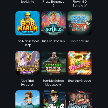
Ice Mints
Pirate Bonanza
Play'n GO
2
Buffalo of
Wealth
Bob Marlin Goes
Rise of Orpheus
Fish and Bird
Deep
13th Trial
Zombie School
Reel the Groove
Hercules
Megaways
Abyssways