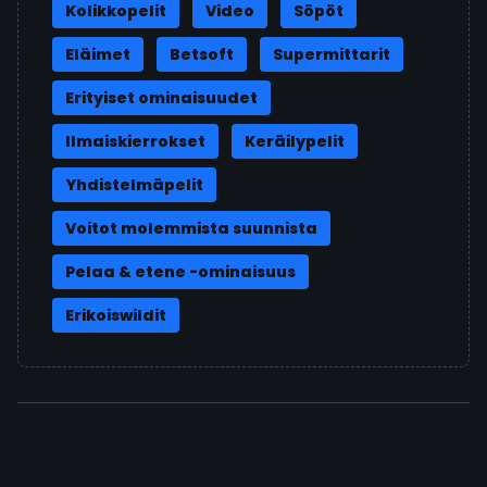
Kolikkopelit
Video
Söpöt
Eläimet
Betsoft
Supermittarit
Erityiset ominaisuudet
Ilmaiskierrokset
Keräilypelit
Yhdistelmäpelit
Voitot molemmista suunnista
Pelaa & etene -ominaisuus
Erikoiswildit