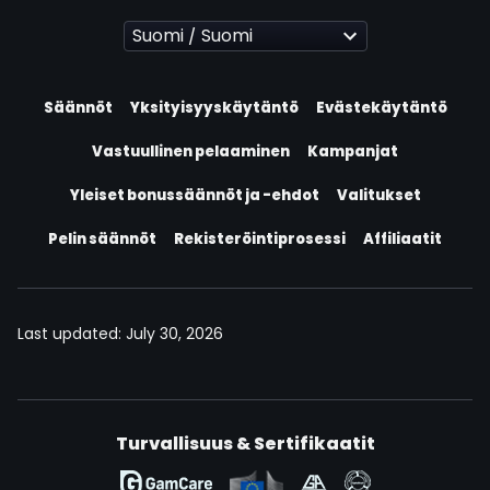
Säännöt
Yksityisyyskäytäntö
Evästekäytäntö
Vastuullinen pelaaminen
Kampanjat
Yleiset bonussäännöt ja -ehdot
Valitukset
Pelin säännöt
Rekisteröintiprosessi
Affiliaatit
Last updated:
July 30, 2026
Turvallisuus & Sertifikaatit