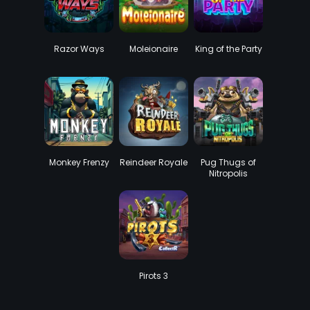
Razor Ways
Moleionaire
King of the Party
Monkey Frenzy
Reindeer Royale
Pug Thugs of
Nitropolis
Pirots 3