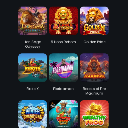
Lion Saga
5 Lions Reborn
Golden Pride
Odyssey
Pirots X
Floridaman
Beasts of Fire
Maximum