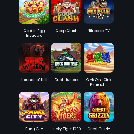
Golden Egg
Coop Clash
Nitropolis TV
Invaders
Hounds of Hell
Duck Hunters
Oink Oink Oink
Pharaohs
Fang City
Lucky Tiger 1000
Great Grizzly