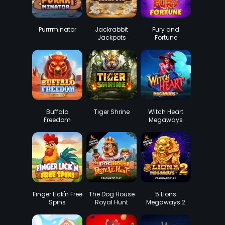
Purrrminator
Jackrabbit
Fury and
Jackpots
Fortune
Buffalo
Tiger Shrine
Witch Heart
Freedom
Megaways
DoubleMax
Finger Lick'n Free
The Dog House
5 Lions
Spins
Royal Hunt
Megaways 2