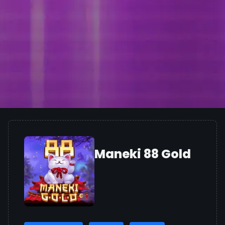
Maneki 88 Gold