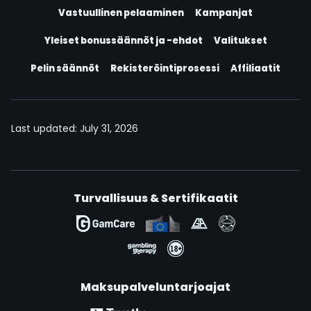
Vastuullinen pelaaminen
Kampanjat
Yleiset bonussäännöt ja -ehdot
Valitukset
Pelin säännöt
Rekisteröintiprosessi
Affiliaatit
Last updated:
July 31, 2026
Turvallisuus & Sertifikaatit
Maksupalveluntarjoajat