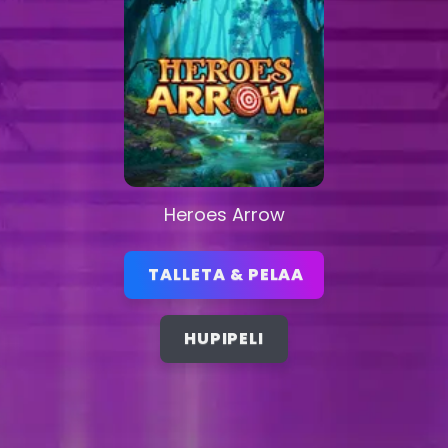
Heroes Arrow
TALLETA & PELAA
HUPIPELI