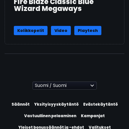
Fire Blaze Classic Blue
Wizard Megaways
Kolikkopelit
Video
Playtech
Säännöt
Yksityisyyskäytäntö
Evästekäytäntö
Vastuullinen pelaaminen
Kampanjat
Yleiset bonussäännöt ja -ehdot
Valitukset