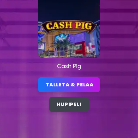
Cash Pig
TALLETA & PELAA
HUPIPELI