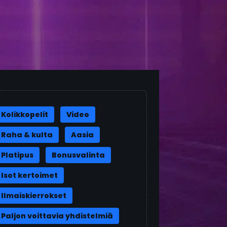
Kolikkopelit
Video
Raha & kulta
Aasia
Platipus
Bonusvalinta
Isot kertoimet
Ilmaiskierrokset
Paljon voittavia yhdistelmiä