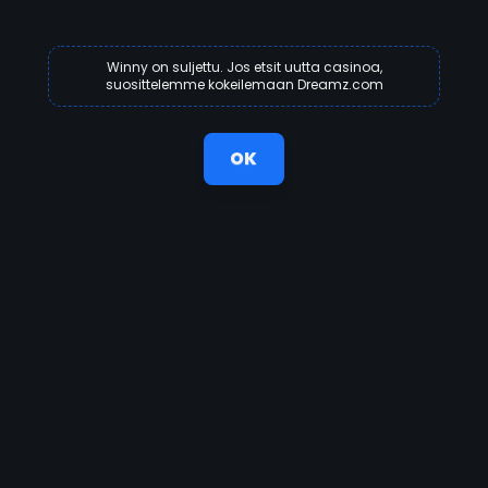
Winny on suljettu. Jos etsit uutta casinoa,
suosittelemme kokeilemaan Dreamz.com
OK