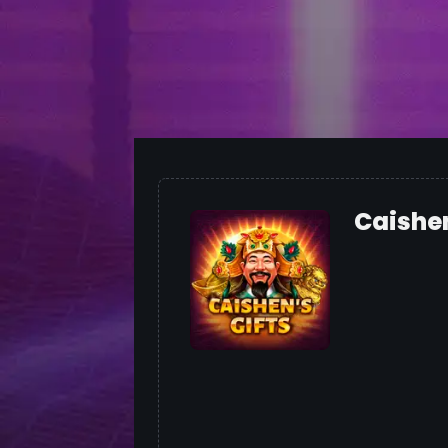
Caishen