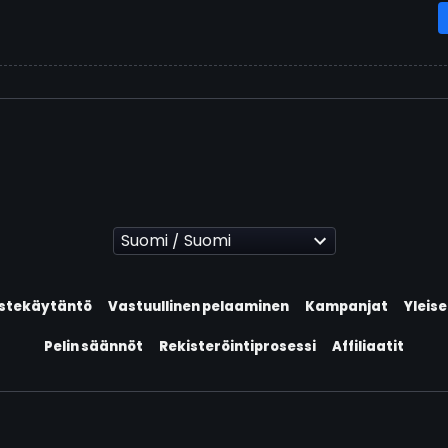
stekäytäntö
Vastuullinen pelaaminen
Kampanjat
Yleis
Pelin säännöt
Rekisteröintiprosessi
Affiliaatit