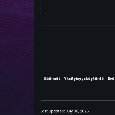
Säännöt
Yksityisyyskäytäntö
Evä
Last updated:
July 30, 2026