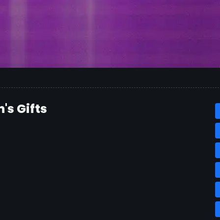
's Gifts