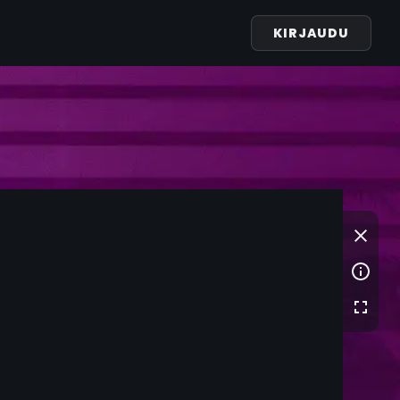
KIRJAUDU