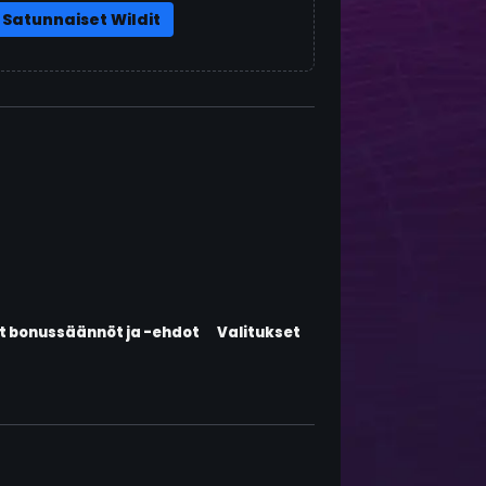
Satunnaiset Wildit
et bonussäännöt ja -ehdot
Valitukset