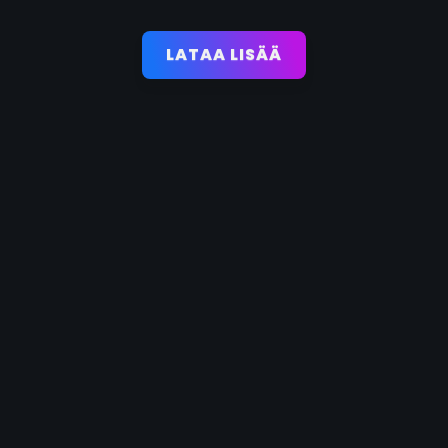
LATAA LISÄÄ