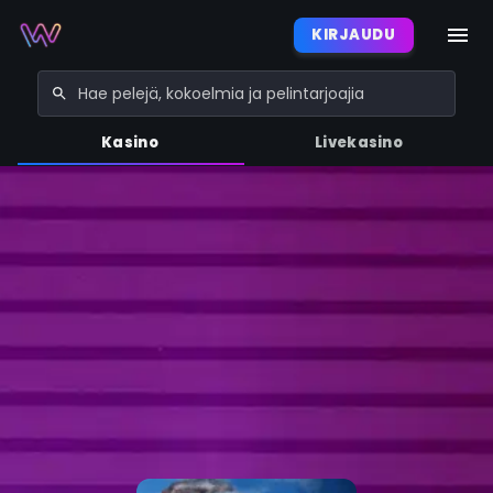
KIRJAUDU
Kasino
Livekasino