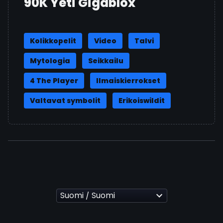
90K Yeti Gigablox
Kolikkopelit
Video
Talvi
Mytologia
Seikkailu
4 The Player
Ilmaiskierrokset
Valtavat symbolit
Erikoiswildit