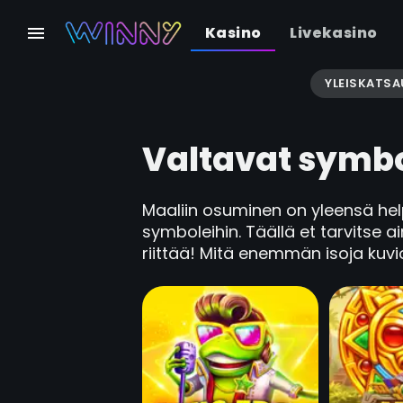
Kasino
Livekasino
YLEISKATSA
Valtavat symbo
Maaliin osuminen on yleensä hel
symboleihin. Täällä et tarvitse 
riittää! Mitä enemmän isoja kuv