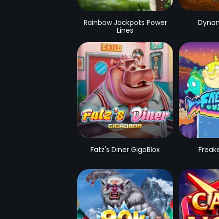
Rainbow Jackpots Power
Dynam
Lines
Fatz's Diner GigaBlox
Freak