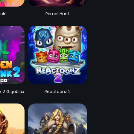
old
Primal Hunt
k 2 Gigablox
Reactoonz 2