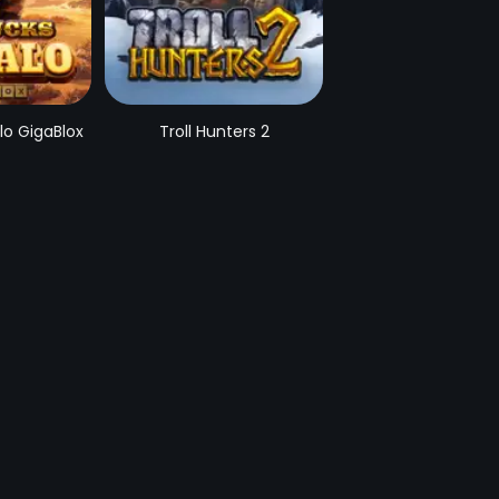
lo GigaBlox
Troll Hunters 2