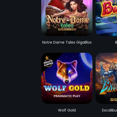
Notre Dame Tales GigaBlox
Wolf Gold
Excalibu