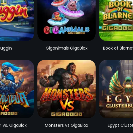
Buggin
Giganimals GigaBlox
Book of Blarne
r Vs. GigaBlox
Monsters vs GigaBlox
Egypt Clust