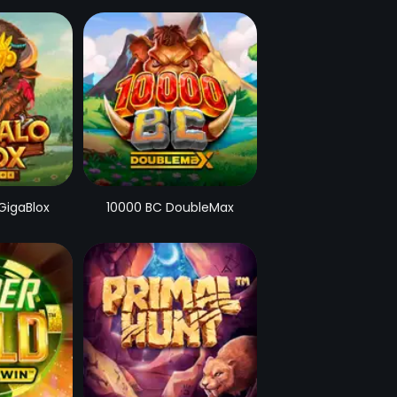
 GigaBlox
10000 BC DoubleMax