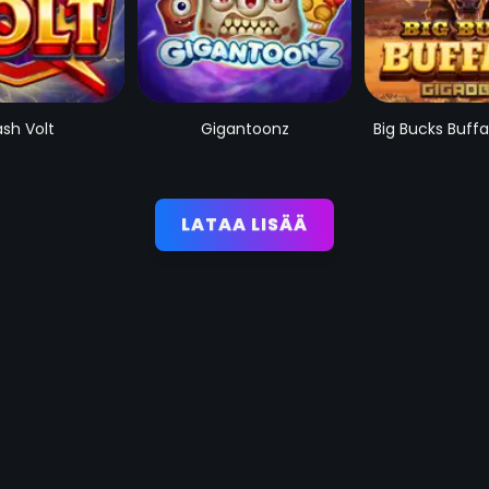
sh Volt
Gigantoonz
Big Bucks Buffa
LATAA LISÄÄ