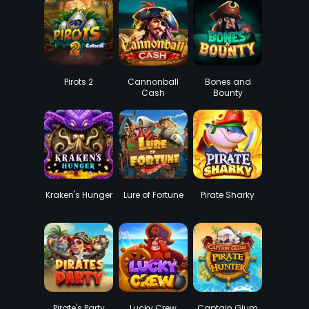
Pirots 2
Cannonball
Bones and
Cash
Bounty
Kraken's Hunger
Lure of Fortune
Pirate Sharky
Pirate's Party
Lucky Crew
Captain Glum