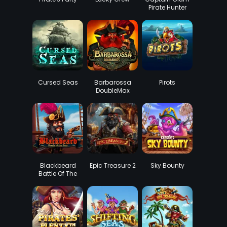
Pirate Hunter
Cursed Seas
Barbarossa
Pirots
DoubleMax
Blackbeard
Epic Treasure 2
Sky Bounty
Battle Of The
Seas