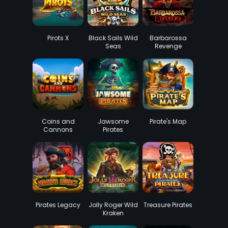
Pirots X
Black Sails Wild
Barbarossa
Seas
Revenge
DoubleMax
Coins and
Jawsome
Pirate's Map
Cannons
Pirates
Pirates Legacy
Jolly Roger Wild
Treasure Pirates
Kraken