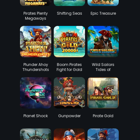
Pirates Plenty
Shifting Seas
Epic Treasure
Megaways
Plunder Ahoy
Boom Pirates
Wild Sailors
Thundershots
Fight for Gold
Tides of
Adventure
Planet Shock
Gunpowder
Pirate Gold