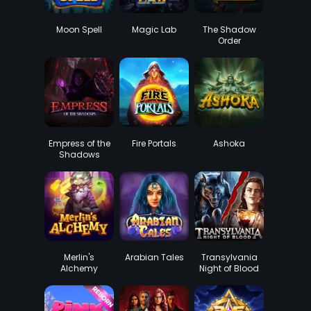
Moon Spell
Magic Lab
The Shadow
Order
Empress of the
Fire Portals
Ashoka
Shadows
Merlin's
Arabian Tales
Transylvania
Alchemy
Night of Blood