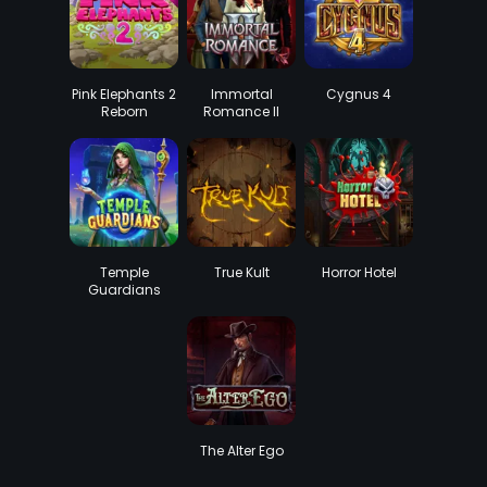
Pink Elephants 2
Immortal
Cygnus 4
Reborn
Romance II
Temple
True Kult
Horror Hotel
Guardians
The Alter Ego