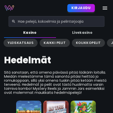
KIRJAUDU
Kasino
Livekasino
YLEISKATSAUS
KAIKKI PELIT
KOLIKKOPELIT
Hedelmät
Sitä sanotaan, että omena päivässä pitää lääkärin loitolla.
Meidän mielestämme tämä sanonta pitäisi heittää jo
romukoppaan, sillä yksi omena tuskin pitää ketään meistä
terveenä. Hedelmät ja pelit ovat tästä huolimatta varsin
toimiva kombo! Mystery Reels ja Jammin Jars esimerkiksi
ovat molemmat maukkaita hedelmäpelejä!