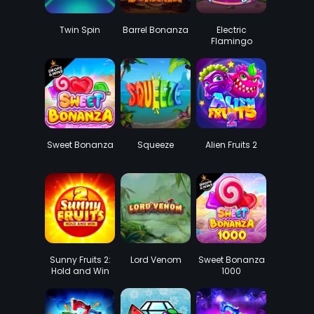
Twin Spin
Barrel Bonanza
Electric
Flamingo
Sweet Bonanza
Squeeze
Alien Fruits 2
Sunny Fruits 2:
Lord Venom
Sweet Bonanza
Hold and Win
1000