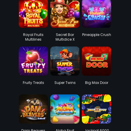
Royal Fruits
Secret Bar
Pineapple Crush
Multilines
Multidice X
Fruity Treats
Super Twins
Big Max Door
Dam Beavers
Aloha Fruit
Jackpot 6000