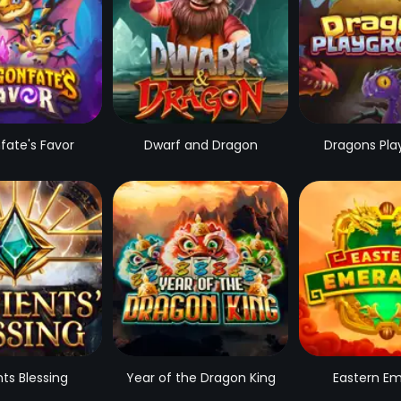
fate's Favor
Dwarf and Dragon
Dragons Pla
ts Blessing
Year of the Dragon King
Eastern Em