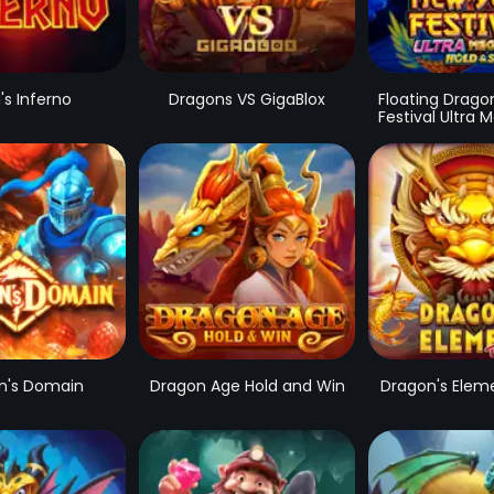
's Inferno
Dragons VS GigaBlox
Floating Drago
Festival Ultra
Hold and
n's Domain
Dragon Age Hold and Win
Dragon's Elem