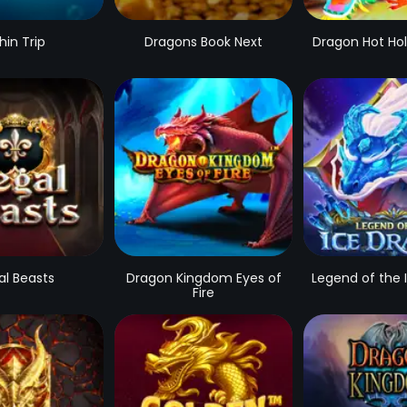
shin Trip
Dragons Book Next
Dragon Hot Hol
al Beasts
Dragon Kingdom Eyes of
Legend of the 
Fire