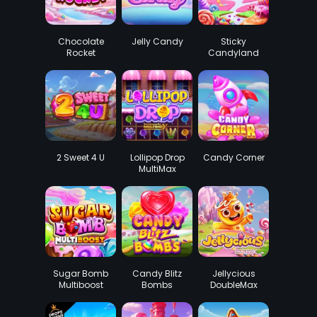
Chocolate
Jelly Candy
Sticky
Rocket
Candyland
2 Sweet 4 U
Lollipop Drop
Candy Corner
MultiMax
Sugar Bomb
Candy Blitz
Jellycious
Multiboost
Bombs
DoubleMax