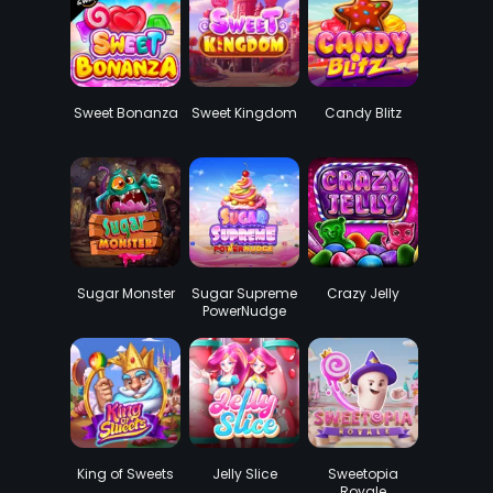
Sweet Bonanza
Sweet Kingdom
Candy Blitz
Sugar Monster
Sugar Supreme
Crazy Jelly
PowerNudge
King of Sweets
Jelly Slice
Sweetopia
Royale