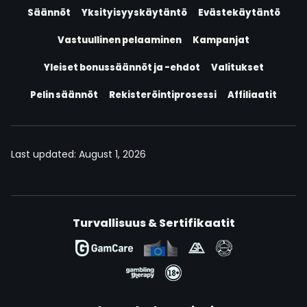
Säännöt
Yksityisyyskäytäntö
Evästekäytäntö
Vastuullinen pelaaminen
Kampanjat
Yleiset bonussäännöt ja -ehdot
Valitukset
Pelin säännöt
Rekisteröintiprosessi
Affiliaatit
Last updated:
August 1, 2026
Turvallisuus & Sertifikaatit