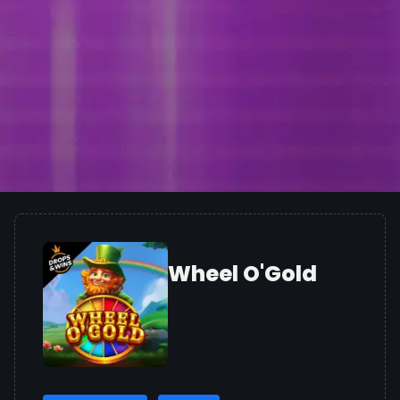
Wheel O'Gold