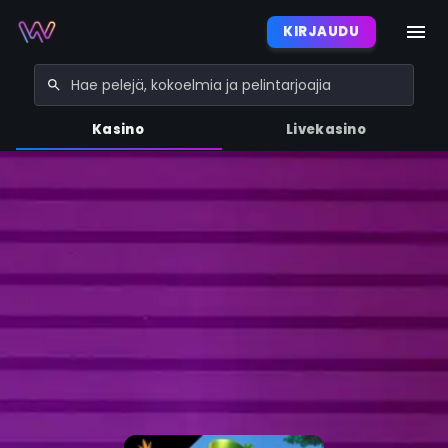
KIRJAUDU
Kasino
Livekasino