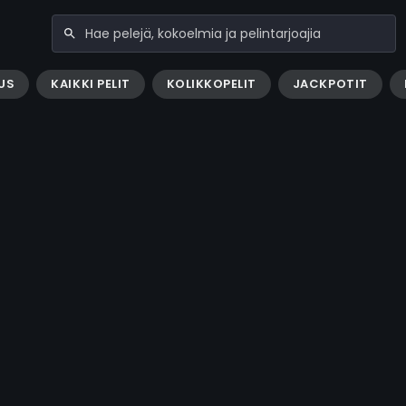
US
KAIKKI PELIT
KOLIKKOPELIT
JACKPOTIT