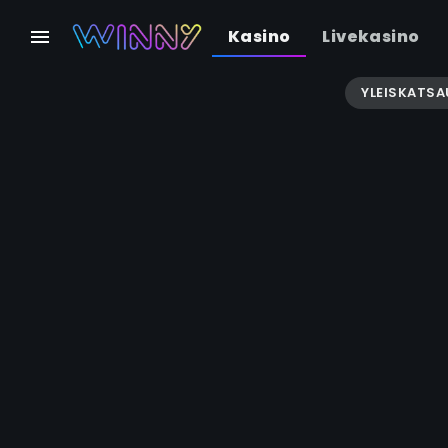
Kasino
Livekasino
YLEISKATSA