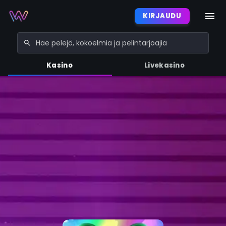
KIRJAUDU
Kasino
Livekasino