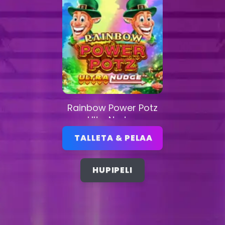
Rainbow Power Potz
UltraNudge
TALLETA & PELAA
HUPIPELI