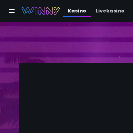
Kasino
Livekasino