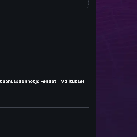
et bonussäännöt ja -ehdot
Valitukset