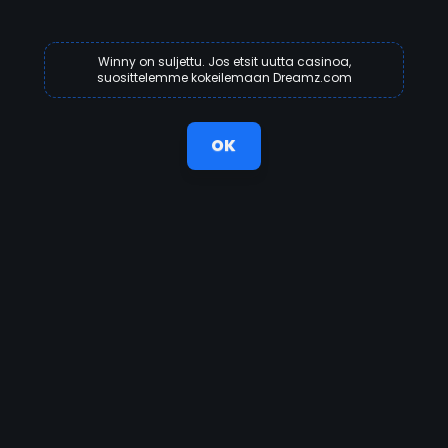
Winny on suljettu. Jos etsit uutta casinoa,
suosittelemme kokeilemaan Dreamz.com
OK