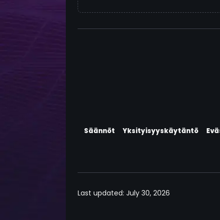
Säännöt
Yksityisyyskäytäntö
Evä
Last updated:
July 30, 2026