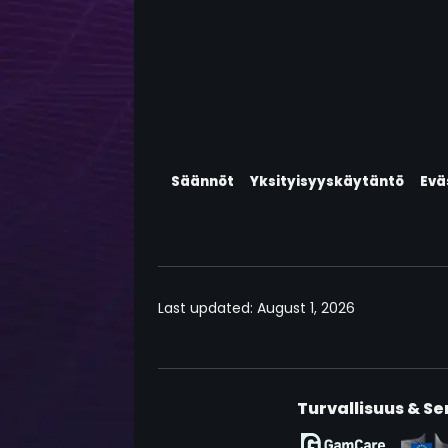
Säännöt
Yksityisyyskäytäntö
Evä
Last updated:
August 1, 2026
Turvallisuus & Se