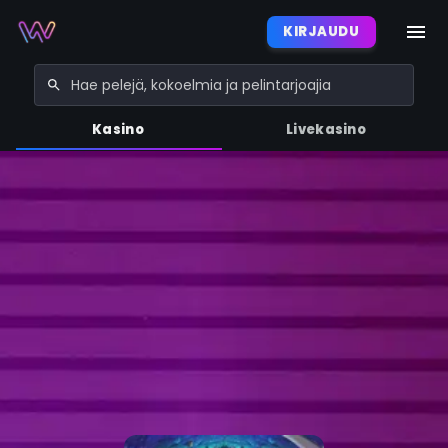
KIRJAUDU
Kasino
Livekasino