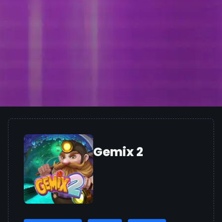
Gemix 2