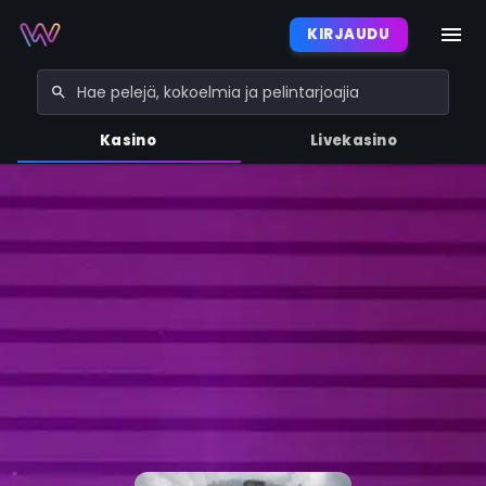
KIRJAUDU
Kasino
Livekasino