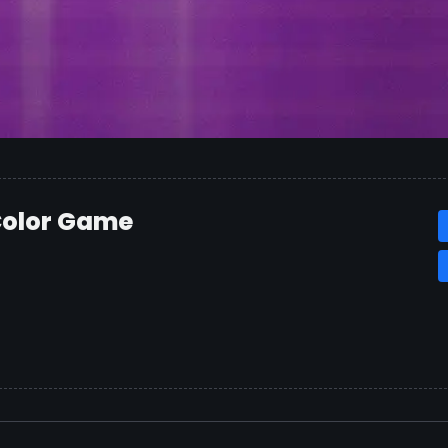
Color Game