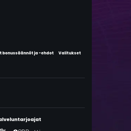
et bonussäännöt ja -ehdot
Valitukset
lveluntarjoajat