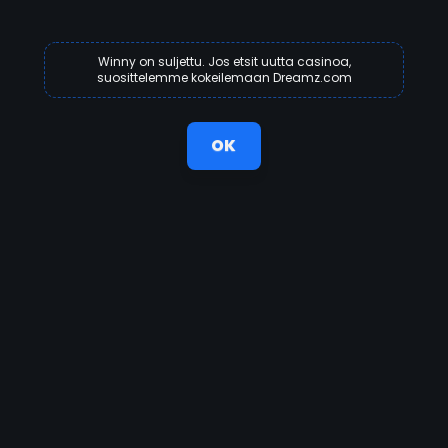
Winny on suljettu. Jos etsit uutta casinoa,
suosittelemme kokeilemaan Dreamz.com
OK