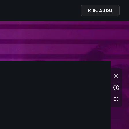
KIRJAUDU