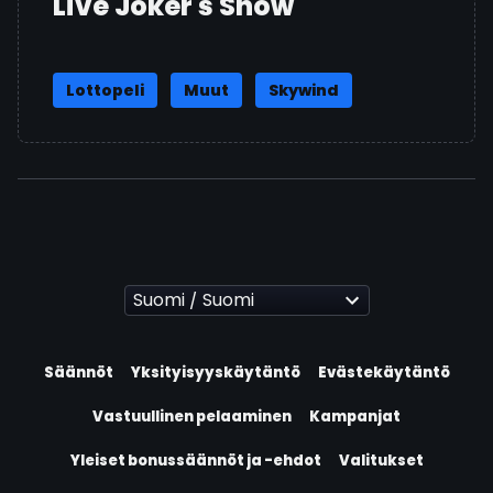
Live Joker's Show
Lottopeli
Muut
Skywind
Säännöt
Yksityisyyskäytäntö
Evästekäytäntö
Vastuullinen pelaaminen
Kampanjat
Yleiset bonussäännöt ja -ehdot
Valitukset