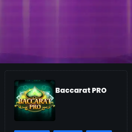
Baccarat PRO