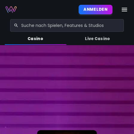
ANMELDEN
Casino
Live Casino