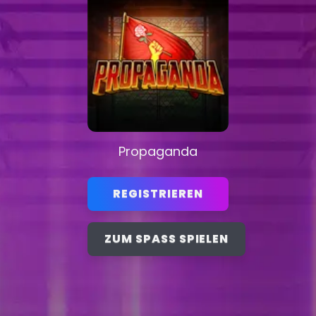
Propaganda
REGISTRIEREN
ZUM SPASS SPIELEN