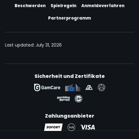
Beschwerden
Spielregeln
Anmeldeverfahren
Partnerprogramm
Last updated:
July 31, 2026
Sicherheit und Zertifikate
Zahlungsanbieter