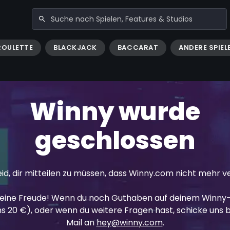
ROULETTE
BLACKJACK
BACCARAT
ANDERE SPIEL
Winny wurde
geschlossen
leid, dir mitteilen zu müssen, dass Winny.com nicht mehr ve
 eine Freude! Wenn du noch Guthaben auf deinem Winny
 20 €), oder wenn du weitere Fragen hast, schicke uns bi
Mail an
hey@winny.com
.