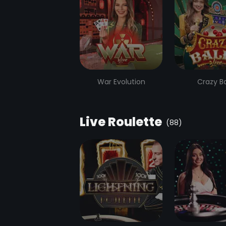
War Evolution
Crazy Ba
Live Roulette
88