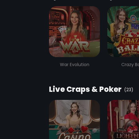
War Evolution
Crazy Ba
Live Craps & Poker
23