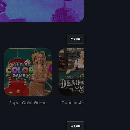
MEHR
Super Color Game
Dead or Alive Saloon
MEHR