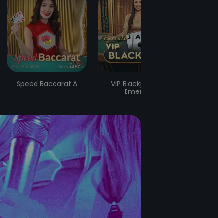
Speed Baccarat A
VIP Blackjack 6 -
Emerald
.