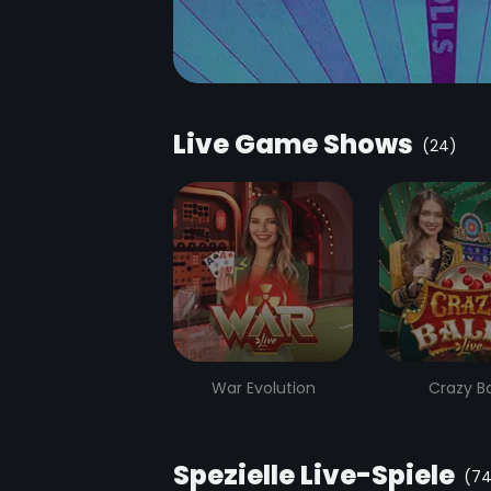
Live Game Shows
24
War Evolution
Crazy Ba
Spezielle Live-Spiele
7