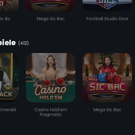
Sic Bo
Mega Sic Bac
Football Studio Dice
iele
412
 Emerald
Casino Hold'em
Mega Sic Bac
Pragmatic