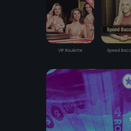
VIP Roulette
Speed Bacc