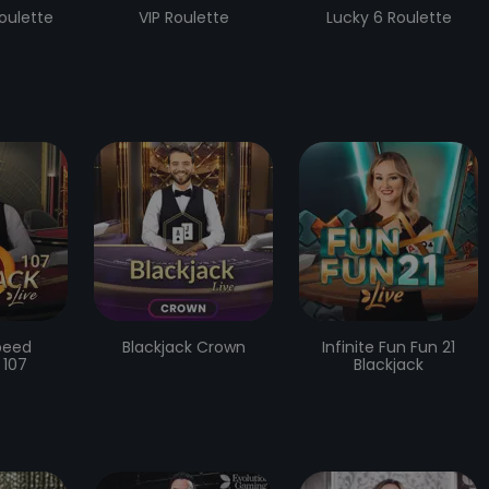
oulette
VIP Roulette
Lucky 6 Roulette
peed
Blackjack Crown
Infinite Fun Fun 21
 107
Blackjack