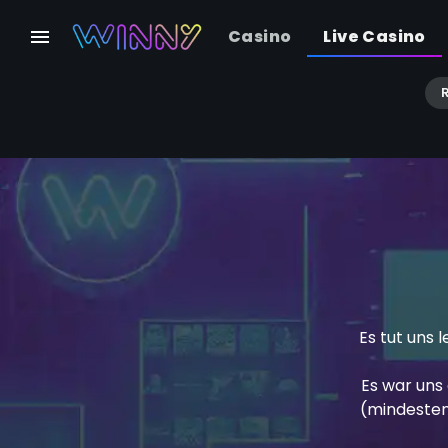
Casino
Live Casino
Es tut uns 
Es war uns
(mindestens