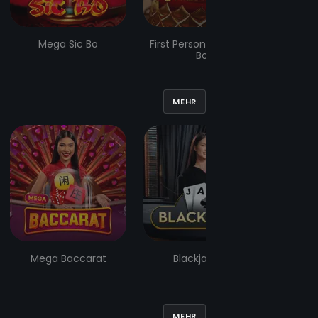
Mega Sic Bo
First Person Super Sic
Bo
MEHR
Mega Baccarat
Blackjack 111
MEHR