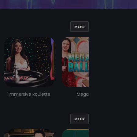
MEHR
Immersive Roulette
Mega Ball
MEHR