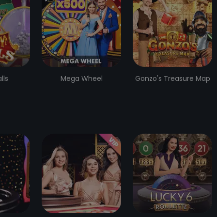
lls
Mega Wheel
Gonzo's Treasure Map