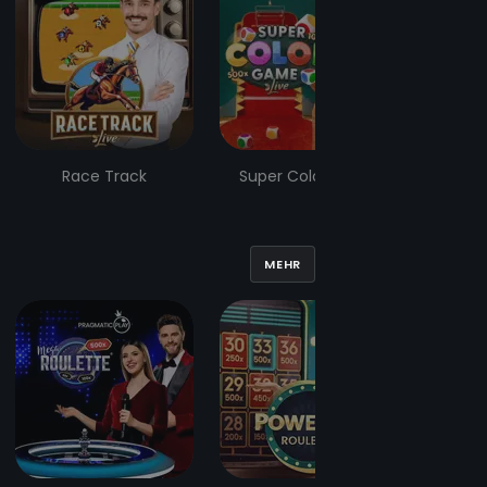
Race Track
Super Color Game
MEHR