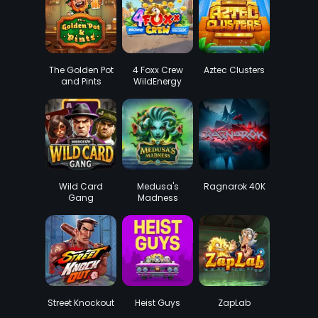
The Golden Pot
4 Foxx Crew
Aztec Clusters
and Pints
WildEnergy
MultiMax
Wild Card
Medusa's
Ragnarok 40K
Gang
Madness
Street Knockout
Heist Guys
ZapLab