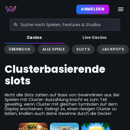
ANMELDEN
Casino
Live Casino
ÜBERBLICK
ALLE SPIELE
SLOTS
JACKPOTS
Clusterbasierende
slots
Nicht alle Slots zahlen auf Basis von Gewinnlinien aus. Bei
Spielen mit Cluster-Auszahlung kracht es zum Teil
gewaltig, wenn Cluster mit gleichen Symbolen auf dem
Display erscheinen. Gelingt es, einen riesigen Cluster zu
bilden, knallen auch deine Gewinne durch die Decke!