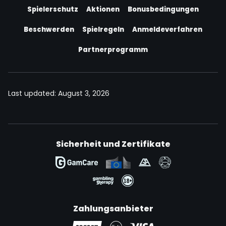
Spielerschutz
Aktionen
Bonusbedingungen
Beschwerden
Spielregeln
Anmeldeverfahren
Partnerprogramm
Last updated:
August 3, 2026
Sicherheit und Zertifikate
Zahlungsanbieter