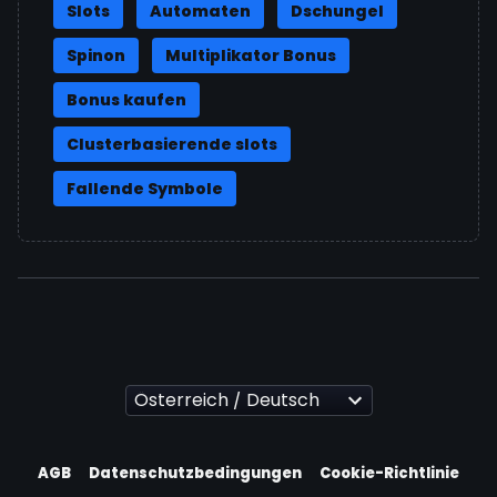
Slots
Automaten
Dschungel
Spinon
Multiplikator Bonus
Bonus kaufen
Clusterbasierende slots
Fallende Symbole
AGB
Datenschutzbedingungen
Cookie-Richtlinie