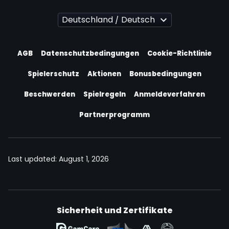
AGB
Datenschutzbedingungen
Cookie-Richtlinie
Spielerschutz
Aktionen
Bonusbedingungen
Beschwerden
Spielregeln
Anmeldeverfahren
Partnerprogramm
Last updated:
August 1, 2026
Sicherheit und Zertifikate