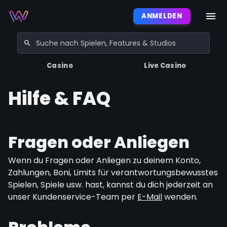
ANMELDEN
Casino
Live Casino
Hilfe & FAQ
Fragen oder Anliegen
Wenn du Fragen oder Anliegen zu deinem Konto,
Zahlungen, Boni, Limits für verantwortungsbewusstes
Spielen, Spiele usw. hast, kannst du dich jederzeit an
unser Kundenservice-Team per
E-Mail
wenden.