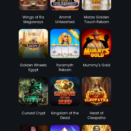
Wings of Ra
Ammit
Midas Golden
Megaways
Unleashed
Touch Reborn
Golden Wheels
Pyramyth
Mummy's Gold
Egypt
Reborn
Cursed Crypt
Kingdom of the
Heart of
Dead
Cleopatra