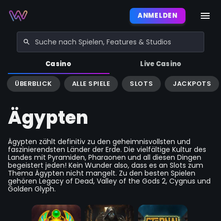
ANMELDEN
Casino
Live Casino
ÜBERBLICK
ALLE SPIELE
SLOTS
JACKPOTS
Ägypten
Ägypten zählt definitiv zu den geheimnisvollsten und
faszinierendsten Länder der Erde. Die vielfältige Kultur des
Landes mit Pyramiden, Pharaonen und all diesen Dingen
begeistert jeden! Kein Wunder also, dass es an Slots zum
Thema Ägypten nicht mangelt. Zu den besten Spielen
gehören Legacy of Dead, Valley of the Gods 2, Cygnus und
Golden Glyph.