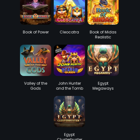
Book of Power
Cleocatra
Book of Midas
Realistic
Valley of the
John Hunter
Egypt
Gods
and the Tomb
Megaways
of the Scarab
Queen
Egypt
Clusterbuster