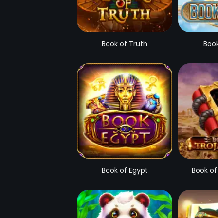
Book of Truth
Boo
Book of Egypt
Book of