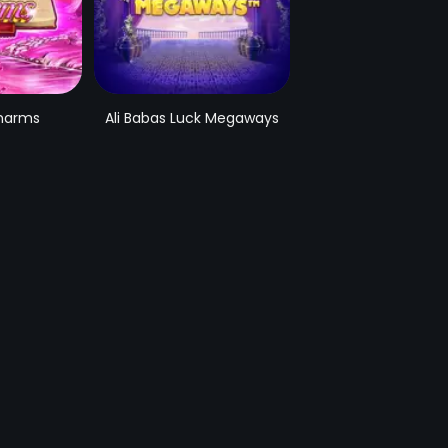
harms
Ali Babas Luck Megaways