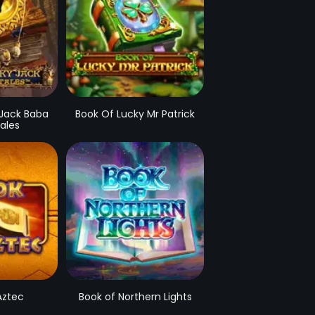
 Jack Baba
Book Of Lucky Mr Patrick
ales
Aztec
Book of Northern Lights