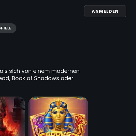
ANMELDEN
PIELE
, als sich von einem modernen
 Dead, Book of Shadows oder