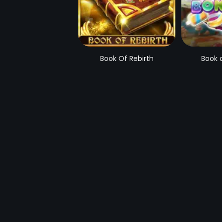
Book Of Rebirth
Book 