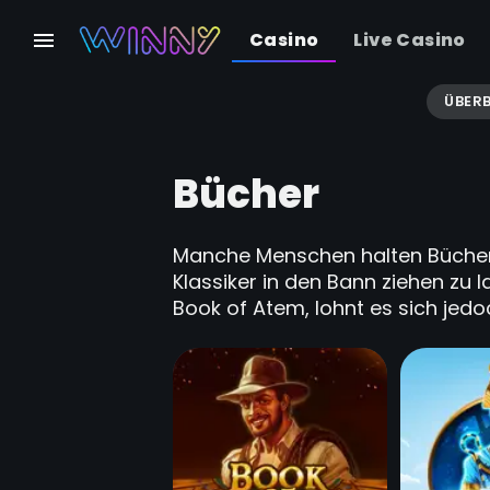
Casino
Live Casino
ÜBER
Bücher
Manche Menschen halten Bücher f
Klassiker in den Bann ziehen zu
Book of Atem, lohnt es sich jedo