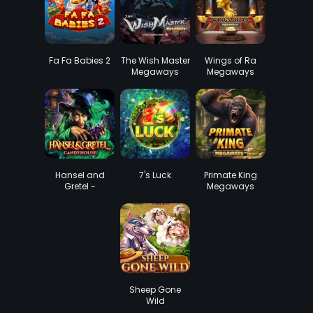
Fa Fa Babies 2
The Wish Master
Wings of Ra
Megaways
Megaways
Hansel and
7's Luck
Primate King
Gretel -
Megaways
Candyhouse
Sheep Gone
Wild