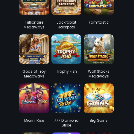
Trillionaire
Jackrabbit
Farmtastic
MegaWays
Jackpots
Gods of Troy
Trophy Fish
Wolf Stacks
Megaways
Megaways
Miami Rise
777 Diamond
Big Gains
Strike