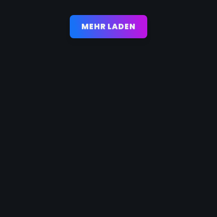
MEHR LADEN