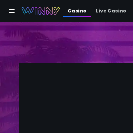
Casino
Live Casino