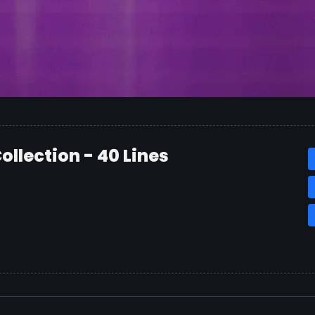
llection - 40 Lines