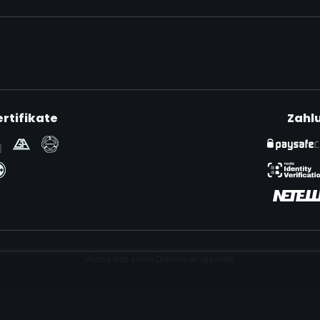
ertifikate
Zahl
Winny hat seine Dienste eingestellt.