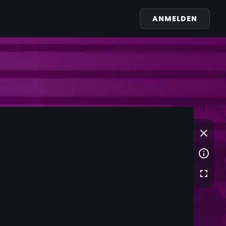
ANMELDEN