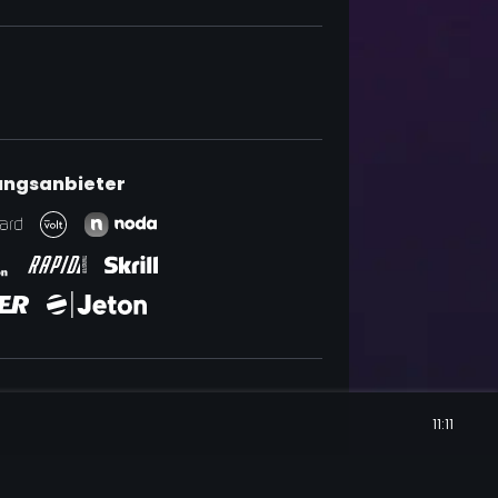
ungsanbieter
11
:
11