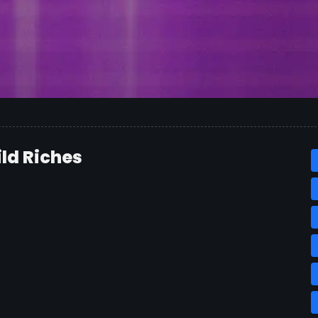
ld Riches