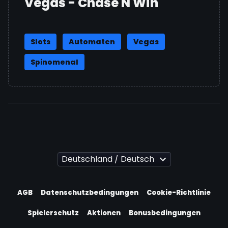
Vegas - Chase'N'Win
Slots
Automaten
Vegas
Spinomenal
AGB
Datenschutzbedingungen
Cookie-Richtlinie
Spielerschutz
Aktionen
Bonusbedingungen