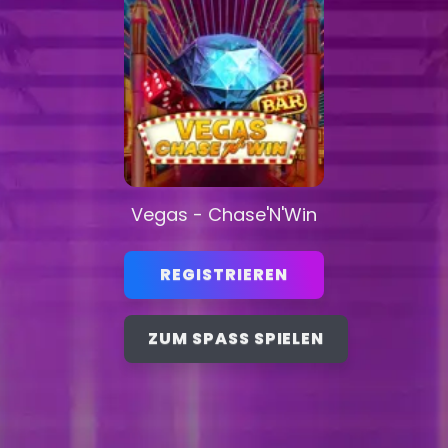
Vegas - Chase'N'Win
REGISTRIEREN
ZUM SPASS SPIELEN