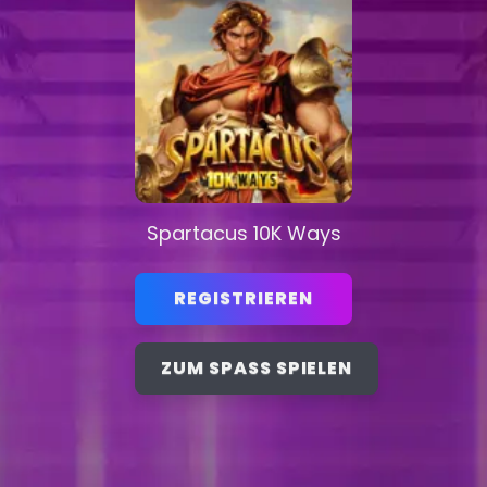
Spartacus 10K Ways
REGISTRIEREN
ZUM SPASS SPIELEN