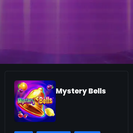
Mystery Bells