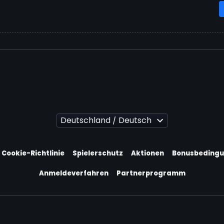
Cookie-Richtlinie
Spielerschutz
Aktionen
Bonusbeding
Anmeldeverfahren
Partnerprogramm