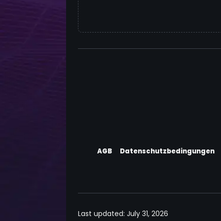
AGB
Datenschutzbedingungen
Last updated:
July 31, 2026