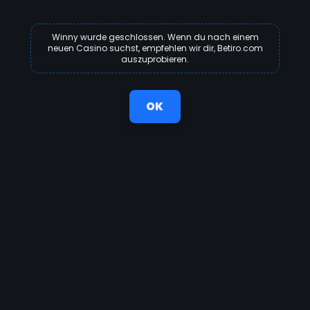
Winny wurde geschlossen. Wenn du nach einem
neuen Casino suchst, empfehlen wir dir, Betiro.com
auszuprobieren.
OK