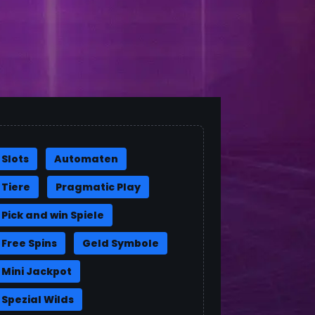
Slots
Automaten
Tiere
Pragmatic Play
Pick and win Spiele
Free Spins
Geld Symbole
Mini Jackpot
Spezial Wilds