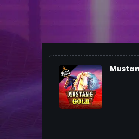
Mustan