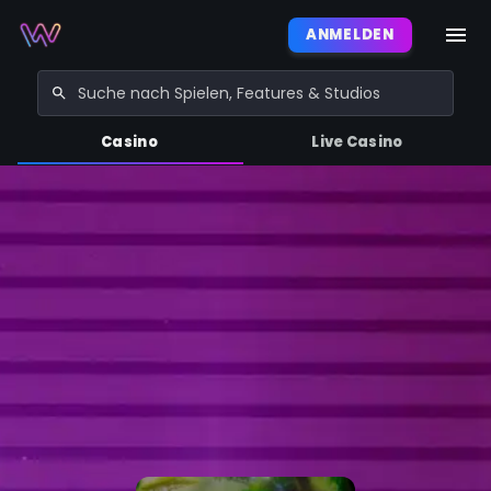
ANMELDEN
Casino
Live Casino