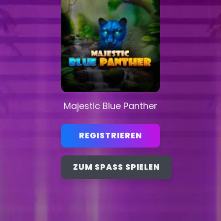
Majestic Blue Panther
REGISTRIEREN
ZUM SPASS SPIELEN