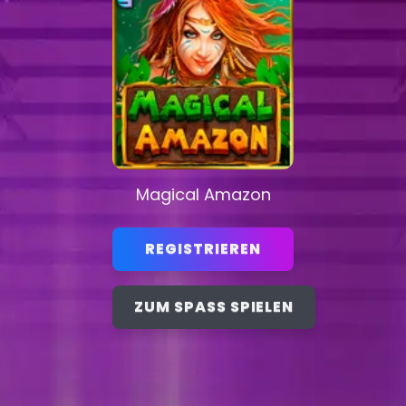
Magical Amazon
REGISTRIEREN
ZUM SPASS SPIELEN