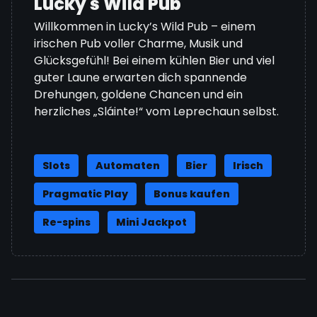
Lucky's Wild Pub
Willkommen in Lucky’s Wild Pub – einem
irischen Pub voller Charme, Musik und
Glücksgefühl! Bei einem kühlen Bier und viel
guter Laune erwarten dich spannende
Drehungen, goldene Chancen und ein
herzliches „Sláinte!“ vom Leprechaun selbst.
Slots
Automaten
Bier
Irisch
Pragmatic Play
Bonus kaufen
Re-spins
Mini Jackpot