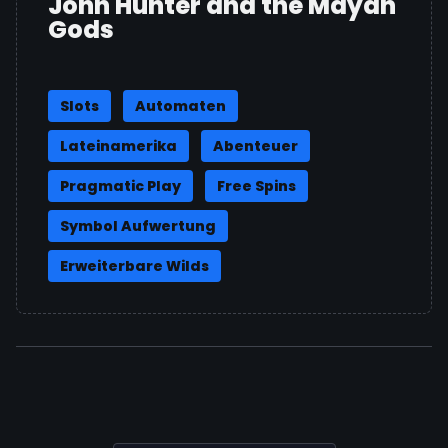
John Hunter and the Mayan
Gods
Slots
Automaten
Lateinamerika
Abenteuer
Pragmatic Play
Free Spins
Symbol Aufwertung
Erweiterbare Wilds