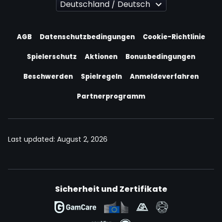
AGB
Datenschutzbedingungen
Cookie-Richtlinie
Spielerschutz
Aktionen
Bonusbedingungen
Beschwerden
Spielregeln
Anmeldeverfahren
Partnerprogramm
Last updated:
August 2, 2026
Sicherheit und Zertifikate