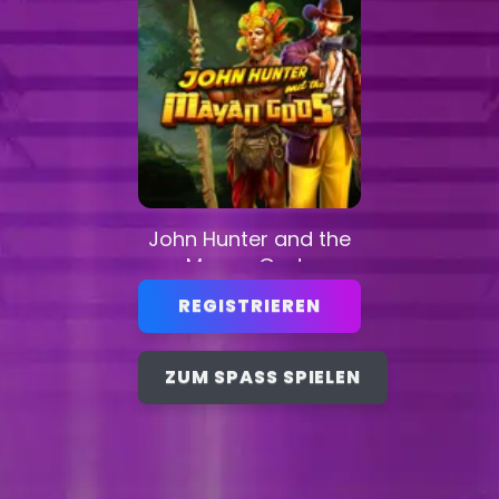
John Hunter and the
Mayan Gods
REGISTRIEREN
ZUM SPASS SPIELEN