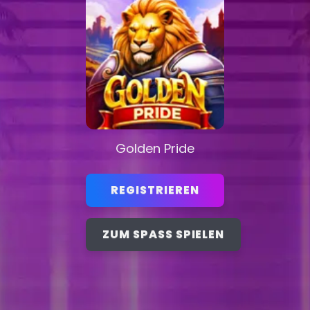
Golden Pride
REGISTRIEREN
ZUM SPASS SPIELEN