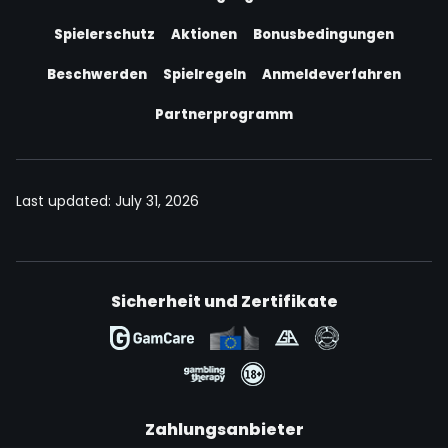
Spielerschutz
Aktionen
Bonusbedingungen
Beschwerden
Spielregeln
Anmeldeverfahren
Partnerprogramm
Last updated:
July 31, 2026
Sicherheit und Zertifikate
Zahlungsanbieter