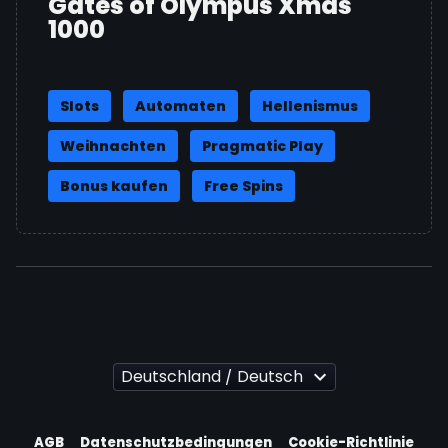
Gates of Olympus Xmas
1000
Slots
Automaten
Hellenismus
Weihnachten
Pragmatic Play
Bonus kaufen
Free Spins
AGB
Datenschutzbedingungen
Cookie-Richtlinie