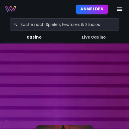
ANMELDEN
Casino
Live Casino